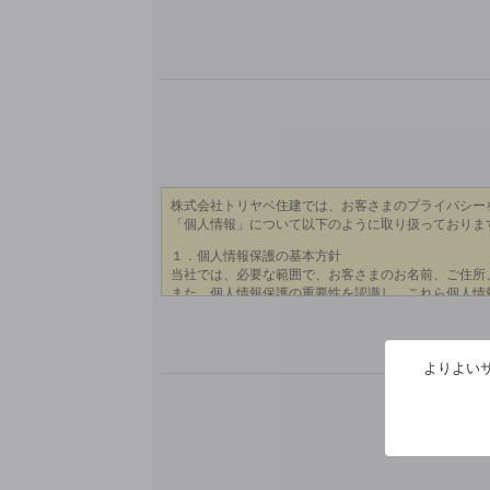
よりよいサ
※