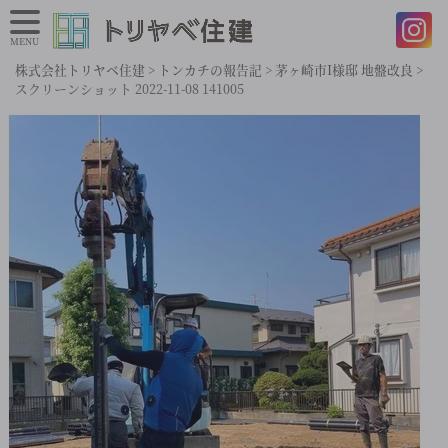
MENU
株式会社トリヤベ住建
>
トンカチの報告記
>
茅ヶ崎市I様邸 地盤改良
>
スクリーンショット 2022-11-08 141005