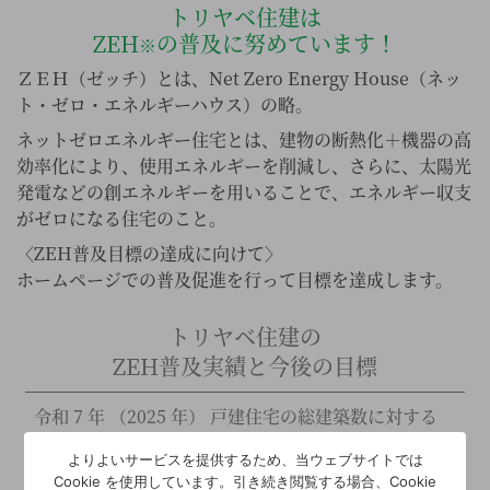
トリヤベ住建は
ZEH
の普及に努めています！
※
ＺＥＨ（ゼッチ）とは、Net Zero Energy House（ネッ
ト・ゼロ・エネルギーハウス）の略。
ネットゼロエネルギー住宅とは、建物の断熱化＋機器の高
効率化により、使用エネルギーを削減し、さらに、太陽光
発電などの創エネルギーを用いることで、エネルギー収支
がゼロになる住宅のこと。
〈ZEH普及目標の達成に向けて〉
ホームページでの普及促進を行って目標を達成します。
トリヤベ住建の
ZEH普及実績と今後の目標
令和 7 年 （2025 年） 戸建住宅の総建築数に対する
ZEH 実績値 100％
よりよいサービスを提供するため、当ウェブサイトでは
令和 4 年 （2022 年） 戸建住宅の総建築数に対する
Cookie を使用しています。引き続き閲覧する場合、Cookie