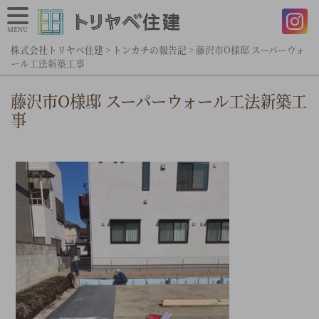
MENU
株式会社トリヤベ住建
>
トンカチの報告記
>
藤沢市O様邸 スーパーウォ
ール工法新築工事
藤沢市O様邸 スーパーウォール工法新築工
事