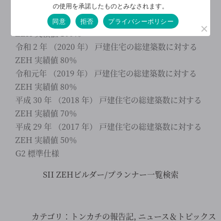
ZEH 実績値 100％
の使用を承諾したものとみなされます。
令和 3 年 （2021 年） 戸建住宅の総建築数に対する
同意
拒否
プライバシーポリシー
ZEH 実績値 100％
令和 2 年 （2020 年） 戸建住宅の総建築数に対する
ZEH 実績値 80％
令和元年 （2019 年） 戸建住宅の総建築数に対する
ZEH 実績値 80％
平成 30 年 （2018 年） 戸建住宅の総建築数に対する
ZEH 実績値 70％
平成 29 年 （2017 年） 戸建住宅の総建築数に対する
ZEH 実績値 50％
G2 標準仕様
SII ZEHビルダー/プランナー一覧検索
カテゴリ：
トンカチの報告記
,
ニュース＆トピックス