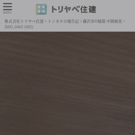
MENU
株式会社トリヤベ住建
>
トンカチの報告記
>
藤沢市O様邸 中間検査
>
IMG_0465 (002)