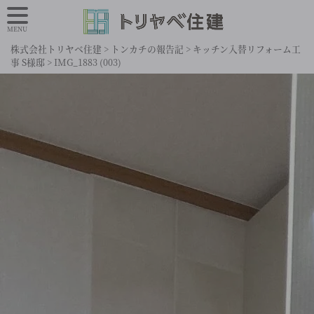
MENU
株式会社トリヤベ住建
>
トンカチの報告記
>
キッチン入替リフォーム工
事 S様邸
>
IMG_1883 (003)