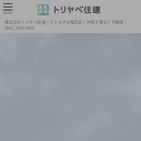
MENU
株式会社トリヤベ住建
>
トンカチの報告記
>
外装工事完了 Y様邸
>
IMG_3287 (002)