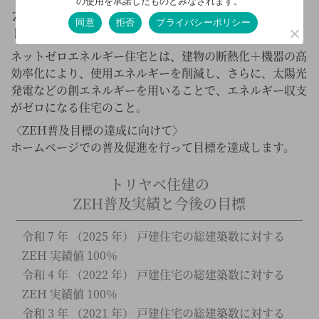
の使用を承諾したものとみなされます。
ＺＥＨ（ゼッチ）とは、Net Zero Energy House（ネッ
同意
拒否
プライバシーポリシー
ト・ゼロ・エネルギーハウス）の略。
ネットゼロエネルギー住宅とは、建物の断熱化＋機器の高
効率化により、使用エネルギーを削減し、さらに、太陽光
発電などの創エネルギーを用いることで、エネルギー収支
がゼロになる住宅のこと。
〈ZEH普及目標の達成に向けて〉
ホームページでの普及促進を行って目標を達成します。
トリヤベ住建の
ZEH普及実績と今後の目標
令和 7 年 （2025 年） 戸建住宅の総建築数に対する
ZEH 実績値 100％
令和 4 年 （2022 年） 戸建住宅の総建築数に対する
ZEH 実績値 100％
令和 3 年 （2021 年） 戸建住宅の総建築数に対する