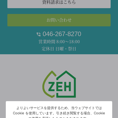
資料請求はこちら
お問い合わせ
046-267-8270
営業時間 8:00～18:00
定休日 日曜・祭日
トリヤベ住建は
よりよいサービスを提供するため、当ウェブサイトでは
Cookie を使用しています。引き続き閲覧する場合、Cookie
ZEH
の普及に努めています！
※