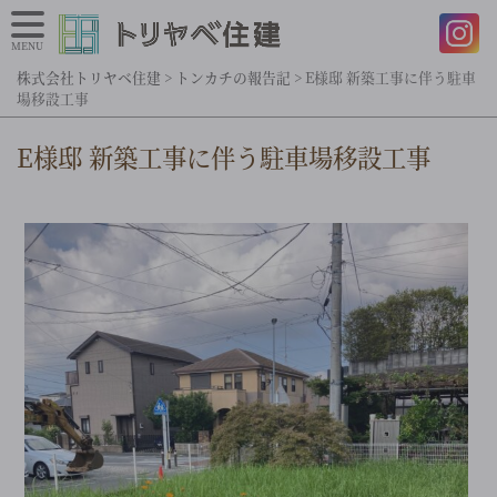
MENU
株式会社トリヤベ住建
>
トンカチの報告記
>
E様邸 新築工事に伴う駐車
場移設工事
E様邸 新築工事に伴う駐車場移設工事