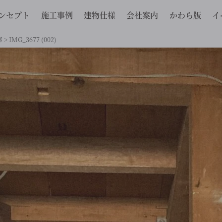
ンセプト
施工事例
建物仕様
会社案内
かわら版
イ
事
>
IMG_3677 (002)