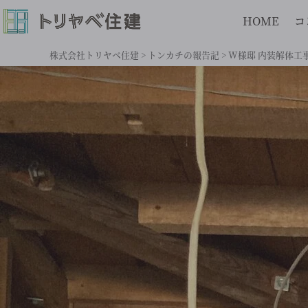
HOME
コ
株式会社トリヤベ住建
>
トンカチの報告記
>
W様邸 内装解体工