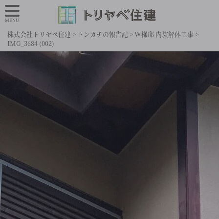
MENU
株式会社トリヤベ住建
>
トンカチの報告記
>
W様邸 内装解体工事
>
IMG_3684 (002)