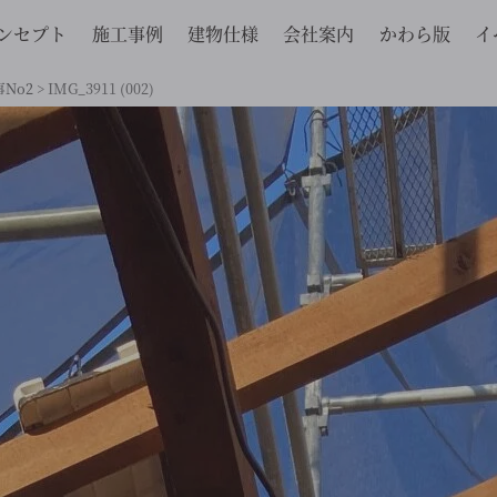
ンセプト
施工事例
建物仕様
会社案内
かわら版
イ
No2
>
IMG_3911 (002)