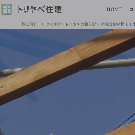
HOME
コ
株式会社トリヤベ住建
>
トンカチの報告記
>
W様邸 解体撤去工事