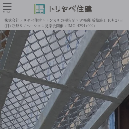
MENU
株式会社トリヤベ住建
>
トンカチの報告記
>
W様邸 断熱施工 10月27日
(日) 断熱リノベーション見学会開催
>
IMG_4294 (002)