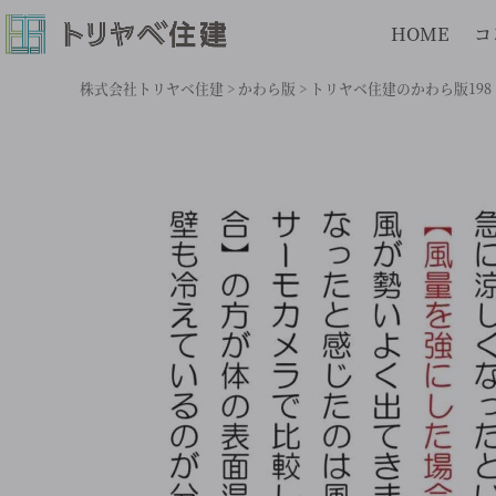
HOME
コ
株式会社トリヤベ住建
>
かわら版
>
トリヤベ住建のかわら版198