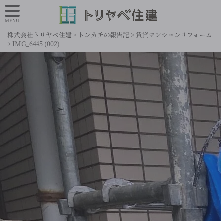
MENU
株式会社トリヤベ住建
>
トンカチの報告記
>
賃貸マンションリフォーム
>
IMG_6445 (002)