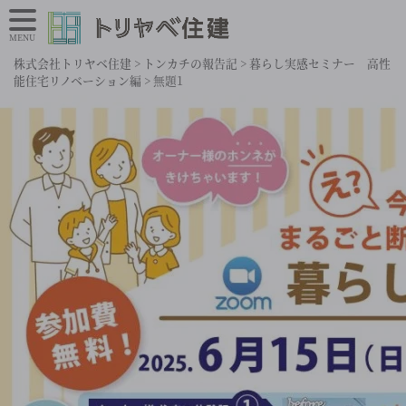
MENU
株式会社トリヤベ住建
>
トンカチの報告記
>
暮らし実感セミナー 高性
能住宅リノベーション編
>
無題1