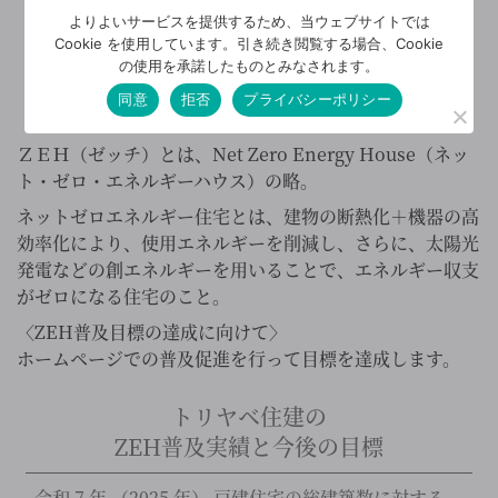
よりよいサービスを提供するため、当ウェブサイトでは
Cookie を使用しています。引き続き閲覧する場合、Cookie
の使用を承諾したものとみなされます。
トリヤベ住建は
同意
拒否
プライバシーポリシー
ZEH
の普及に努めています！
※
ＺＥＨ（ゼッチ）とは、Net Zero Energy House（ネッ
ト・ゼロ・エネルギーハウス）の略。
ネットゼロエネルギー住宅とは、建物の断熱化＋機器の高
効率化により、使用エネルギーを削減し、さらに、太陽光
発電などの創エネルギーを用いることで、エネルギー収支
がゼロになる住宅のこと。
〈ZEH普及目標の達成に向けて〉
ホームページでの普及促進を行って目標を達成します。
トリヤベ住建の
ZEH普及実績と今後の目標
令和 7 年 （2025 年） 戸建住宅の総建築数に対する