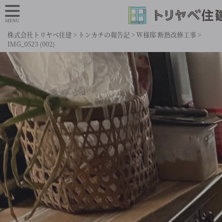
MENU
株式会社トリヤベ住建
>
トンカチの報告記
>
W様邸 断熱改修工事
>
IMG_0523 (002)