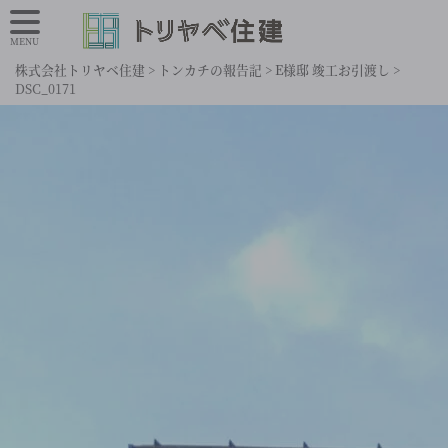
MENU
株式会社トリヤベ住建
>
トンカチの報告記
>
E様邸 竣工お引渡し
>
DSC_0171