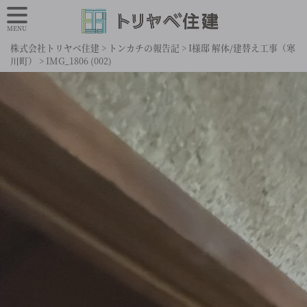
MENU
株式会社トリヤベ住建
>
トンカチの報告記
>
I様邸 解体/建替え工事（寒
川町）
>
IMG_1806 (002)