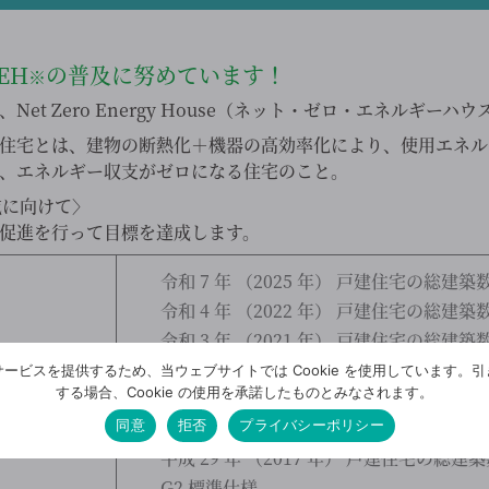
EH
の普及に努めています！
※
et Zero Energy House（ネット・ゼロ・エネルギーハ
住宅とは、建物の断熱化＋機器の高効率化により、使用エネル
、エネルギー収支がゼロになる住宅のこと。
成に向けて〉
促進を行って目標を達成します。
令和 7 年 （2025 年） 戸建住宅の総建築
令和 4 年 （2022 年） 戸建住宅の総建築
令和 3 年 （2021 年） 戸建住宅の総建築
令和 2 年 （2020 年） 戸建住宅の総建築
ービスを提供するため、当ウェブサイトでは Cookie を使用しています。
後の目標
する場合、Cookie の使用を承諾したものとみなされます。
令和元年 （2019 年） 戸建住宅の総建築数
同意
拒否
プライバシーポリシー
平成 30 年 （2018 年） 戸建住宅の総建
平成 29 年 （2017 年） 戸建住宅の総建
G2 標準仕様