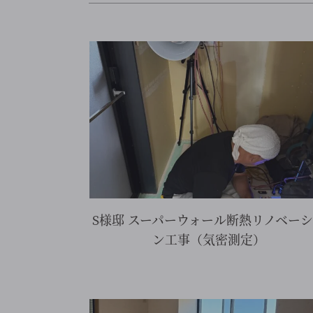
を見る
詳細を見る
S様邸 スーパーウォール断熱リノベー
ン工事（気密測定）
を見る
詳細を見る