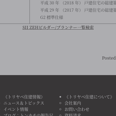
平成 30 年 （2018 年） 戸建住宅の総建
平成 29 年 （2017 年） 戸建住宅の総建
G2 標準仕様
SII ZEHビルダー/プランナー一覧検索
Posted
《トリヤベ住建情報》
《トリヤベ住建について》
ニュース＆トピックス
会社案内
イベント情報
お問い合わせ
ブログ：トンカチの報告記
資料請求