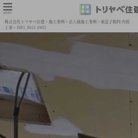
MENU
株式会社トリヤベ住建
>
施工事例
>
法人様施工事例
>
東逗子眼科 内装
工事
>
IMG_8821 (002)