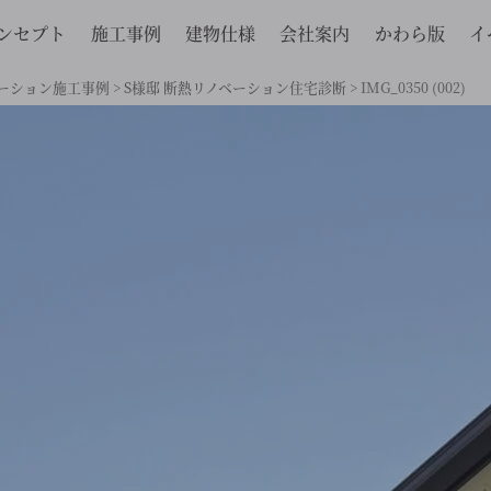
ンセプト
施工事例
建物仕様
会社案内
かわら版
イ
ーション施工事例
>
S様邸 断熱リノベーション住宅診断
>
IMG_0350 (002)