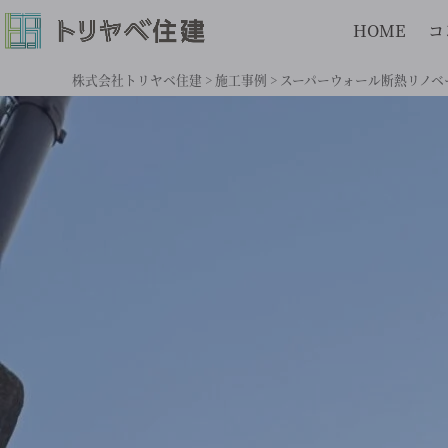
HOME
コ
株式会社トリヤベ住建
>
施工事例
>
スーパーウォール断熱リノベ