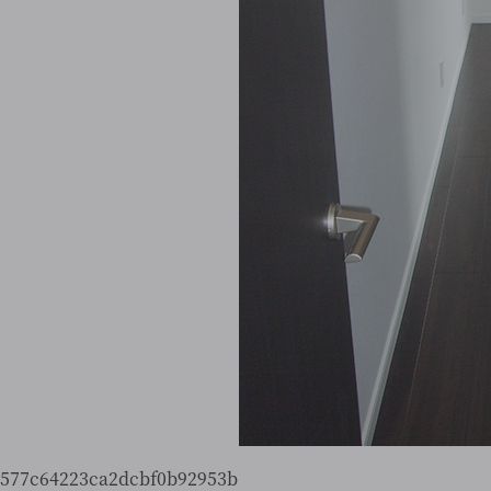
577c64223ca2dcbf0b92953b