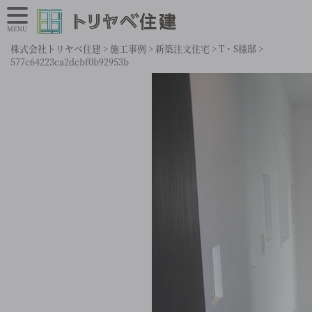
MENU
株式会社トリヤベ住建
>
施工事例
>
新築注文住宅
>
T・S様邸
>
577c64223ca2dcbf0b92953b