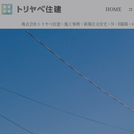
HOME
コ
株式会社トリヤベ住建
>
施工事例
>
新築注文住宅
>
N・E様邸
>
6