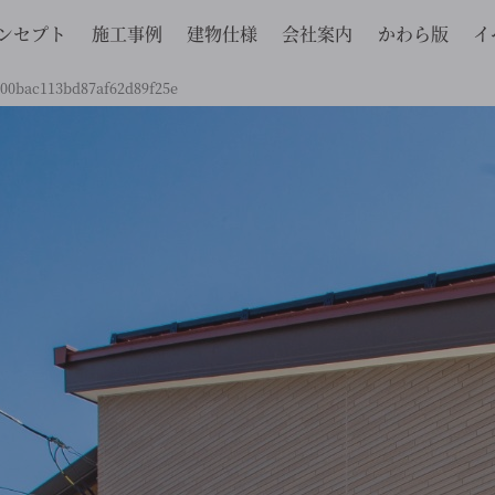
ンセプト
施工事例
建物仕様
会社案内
かわら版
イ
00bac113bd87af62d89f25e