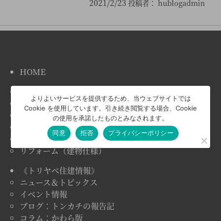
2021/2/23
投稿者：
hublogadmin
HOME
《トリヤベ住建の家づくり》
よりよいサービスを提供するため、当ウェブサイトでは
コンセプト
Cookie を使用しています。引き続き閲覧する場合、Cookie
施工事例
の使用を承諾したものとみなされます。
注文住宅（建物仕様）
同意
拒否
プライバシーポリシー
リノベーション（建物仕様）
リフォーム（建物仕様）
《トリヤベ住建情報》
ニュース＆トピックス
イベント情報
ブログ：トンカチの報告記
コラム：かわら版