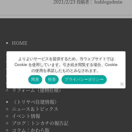
2021/2/23
投稿者：
hublogadmin
HOME
《トリヤベ住建の家づくり》
よりよいサービスを提供するため、当ウェブサイトでは
コンセプト
Cookie を使用しています。引き続き閲覧する場合、Cookie
施工事例
の使用を承諾したものとみなされます。
注文住宅（建物仕様）
同意
拒否
プライバシーポリシー
リノベーション（建物仕様）
リフォーム（建物仕様）
《トリヤベ住建情報》
ニュース＆トピックス
イベント情報
ブログ：トンカチの報告記
コラム：かわら版