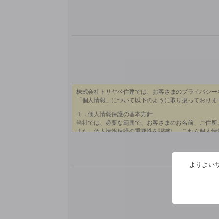
よりよいサ
※