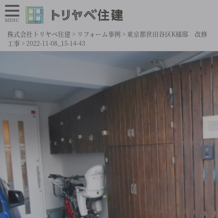
MENU
株式会社トリヤベ住建
>
リフォーム事例
>
東京都世田谷区K様邸 改修
工事
>
2022-11-08_15-14-43