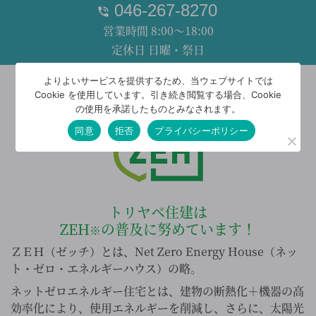
046-267-8270
営業時間 8:00～18:00
定休日 日曜・祭日
よりよいサービスを提供するため、当ウェブサイトでは
Cookie を使用しています。引き続き閲覧する場合、Cookie
の使用を承諾したものとみなされます。
同意
拒否
プライバシーポリシー
トリヤベ住建は
ZEH
の普及に努めています！
※
ＺＥＨ（ゼッチ）とは、Net Zero Energy House（ネッ
ト・ゼロ・エネルギーハウス）の略。
ネットゼロエネルギー住宅とは、建物の断熱化＋機器の高
効率化により、使用エネルギーを削減し、さらに、太陽光