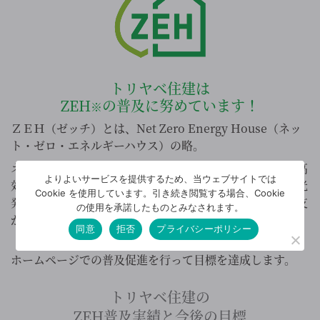
トリヤベ住建は
ZEH
の普及に努めています！
※
ＺＥＨ（ゼッチ）とは、Net Zero Energy House（ネッ
ト・ゼロ・エネルギーハウス）の略。
ネットゼロエネルギー住宅とは、建物の断熱化＋機器の高
よりよいサービスを提供するため、当ウェブサイトでは
効率化により、使用エネルギーを削減し、さらに、太陽光
Cookie を使用しています。引き続き閲覧する場合、Cookie
発電などの創エネルギーを用いることで、エネルギー収支
の使用を承諾したものとみなされます。
がゼロになる住宅のこと。
同意
拒否
プライバシーポリシー
〈ZEH普及目標の達成に向けて〉
ホームページでの普及促進を行って目標を達成します。
トリヤベ住建の
ZEH普及実績と今後の目標