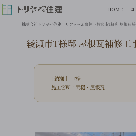
HOME
コ
株式会社トリヤベ住建
>
リフォーム事例
>
綾瀬市T様邸 屋根瓦
綾瀬市T様邸 屋根瓦補修工
[
綾瀬市
T様
]
施工箇所：雨樋・屋根瓦