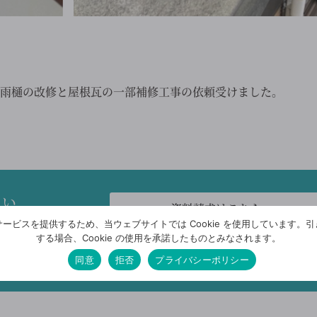
雨樋の改修と屋根瓦の一部補修工事の依頼受けました。
さい
資料請求はこちら
ービスを提供するため、当ウェブサイトでは Cookie を使用しています。
する場合、Cookie の使用を承諾したものとみなされます。
営
046-267-8270
同意
拒否
プライバシーポリシー
定