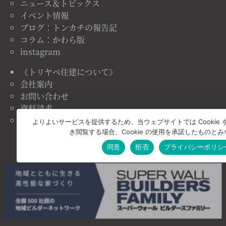
ニュース＆トピックス
イベント情報
ブログ：トンカチの報告記
コラム：かわら版
instagram
《トリヤベ住建について》
会社案内
お問い合わせ
資料請求
プライバシーポリシー
よりよいサービスを提供するため、当ウェブサイトでは Cookie
き閲覧する場合、Cookie の使用を承諾したものと
同意
拒否
プライバシーポリシ