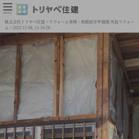
MENU
株式会社トリヤベ住建
>
リフォーム事例
>
相模原市W様邸 外装リフォー
ム
>
2022-11-08_11-34-28